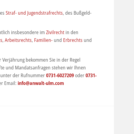
des
Straf- und Jugendstrafrechts
, des Bußgeld-
chtlich insbesondere im
Zivilrecht
in den
ts
,
Arbeitsrechts
,
Familien-
und
Erbrechts
und
er Verjährung bekommen Sie in der Regel
nfte und Mandatsanfragen stehen wir Ihnen
ch unter der Rufnummer
0731-6027209
oder
0731-
er Email:
info@anwalt-ulm.com