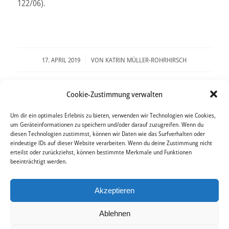
122/06).
/
17. APRIL 2019
VON
KATRIN MÜLLER-ROHRHIRSCH
SCHLAGWORTE:
BETRIEBSBEDARF
,
EIGENBEDARF
,
MIETRECHT -
Cookie-Zustimmung verwalten
KÜNDIGUNG
Um dir ein optimales Erlebnis zu bieten, verwenden wir Technologien wie Cookies,
um Geräteinformationen zu speichern und/oder darauf zuzugreifen. Wenn du
diesen Technologien zustimmst, können wir Daten wie das Surfverhalten oder
Das könnte Dich auch interessieren
eindeutige IDs auf dieser Website verarbeiten. Wenn du deine Zustimmung nicht
erteilst oder zurückziehst, können bestimmte Merkmale und Funktionen
beeinträchtigt werden.
Akzeptieren
Ablehnen